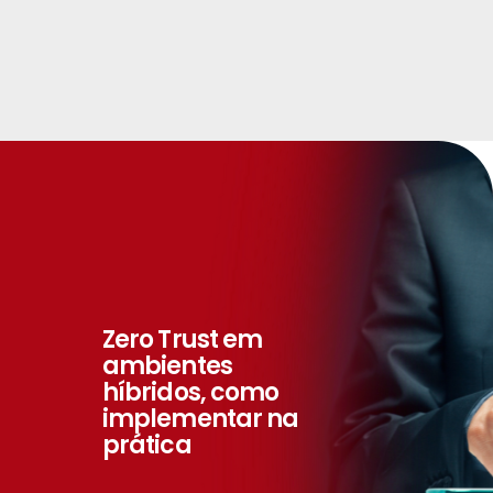
Zero Trust em
ambientes
híbridos, como
implementar na
prática