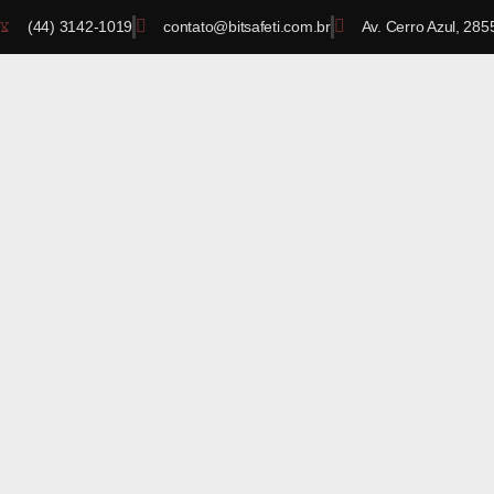
(44) 3142-1019
contato@bitsafeti.com.br
Av. Cerro Azul, 285